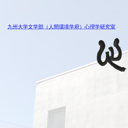
内
容
を
九州大学文学部（人間環境学府）心理学研究室
ス
キ
ッ
プ