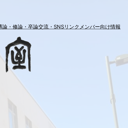
博論・修論・卒論
交流・SNS
リンク
メンバー向け情報